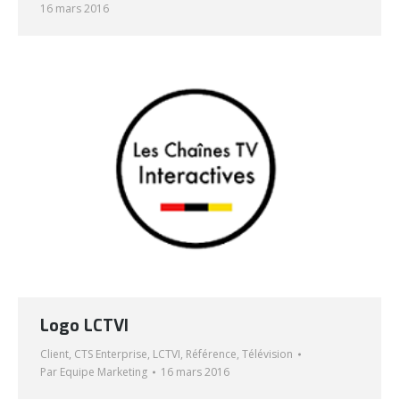
16 mars 2016
Logo LCTVI
Client
,
CTS Enterprise
,
LCTVI
,
Référence
,
Télévision
Par
Equipe Marketing
16 mars 2016