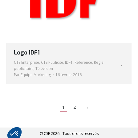
Logo IDF1
CTS Enterprise
,
CTS Publicité
,
IDF1
,
Référence
,
Régie
publicitaire
,
Télévision
Par
Equipe Marketing
16 février 2016
1
2
→
© CSE 2026 - Tous droits réservés