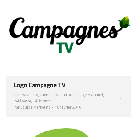
Logo Campagne TV
Campagne TV
,
Client
,
CTS Enterprise
,
Page d'accueil
,
Référence
,
Télévision
Par
Equipe Marketing
16 février 2016