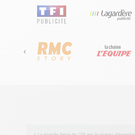
«
La grande force de CSE est le niveau d’expertis