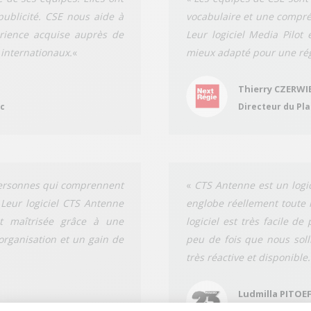
ublicité. CSE nous aide à
vocabulaire et une compréh
érience acquise auprès de
Leur logiciel Media Pilot 
 internationaux.
«
mieux adapté pour une rég
Thierry CZERWI
oc
Directeur du Pla
 personnes qui comprennent
«
CTS Antenne est un logic
Leur logiciel CTS Antenne
englobe réellement toute 
t maîtrisée grâce à une
logiciel est très facile de
organisation et un gain de
peu de fois que nous solli
très réactive et disponible.
Ludmilla PITOE