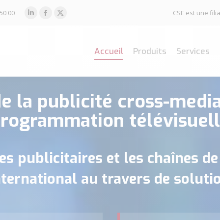
 50 00
CSE est une fi
LinkedIn
Facebook
X
page
page
page
opens
opens
opens
Accueil
Produits
Services
in
in
in
new
new
new
window
window
window
e la publicité cross-media
rogrammation télévisuel
 publicitaires et les chaînes de
international au travers de solut