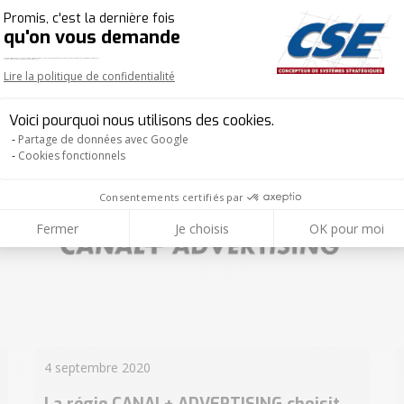
uipe
Chef de Projet 
Promis, c'est la dernière fois
qu'on vous demande
Plateforme de Gestion du Consentement : Per
On est vraiment très content que le contenu de notre site vous intéresse. Mais comme vous n'avez pas encore fait votre choix en matière de cookies, on ne sait pas si vous nous autorisez à suivre votre visite ou non.
Vous pouvez même décider quels services vous nous autorisez à lancer.
Lire la politique de confidentialité
Actualités
Axeptio consent
Voici pourquoi nous utilisons des cookies.
Partage de données avec Google
Cookies fonctionnels
Consentements certifiés par
Fermer
Je choisis
OK pour moi
4 septembre 2020