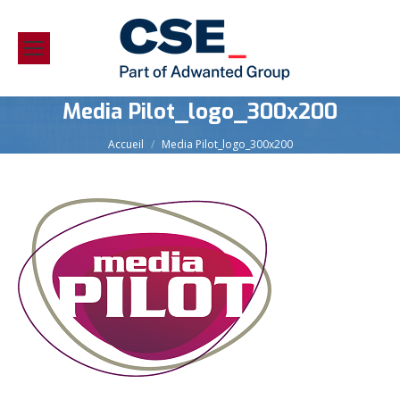
Media Pilot_logo_300x200
Vous êtes ici :
Accueil
Media Pilot_logo_300x200