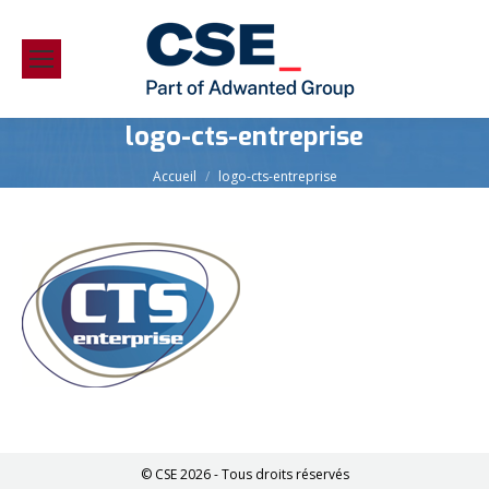
logo-cts-entreprise
Vous êtes ici :
Accueil
logo-cts-entreprise
© CSE 2026 - Tous droits réservés