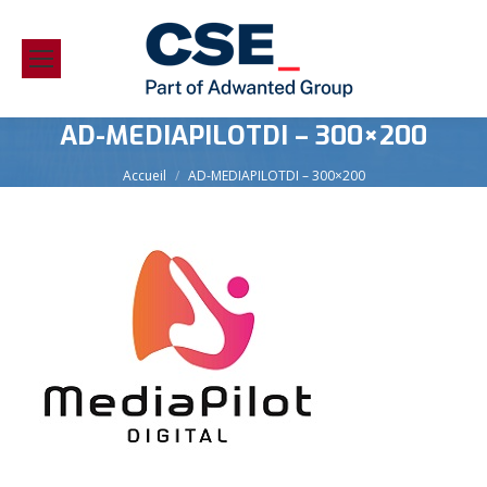
AD-MEDIAPILOTDI – 300×200
Vous êtes ici :
Accueil
AD-MEDIAPILOTDI – 300×200