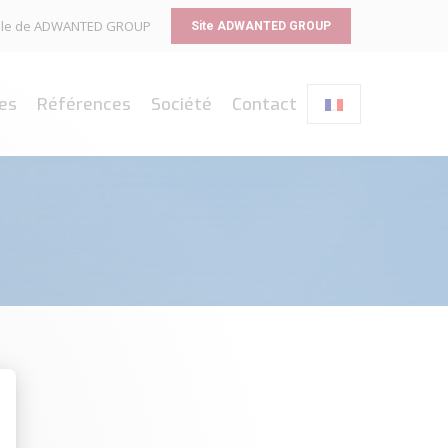
liale de ADWANTED GROUP
Site ADWANTED GROUP
es
Références
Société
Contact
sonnalisez vos Options