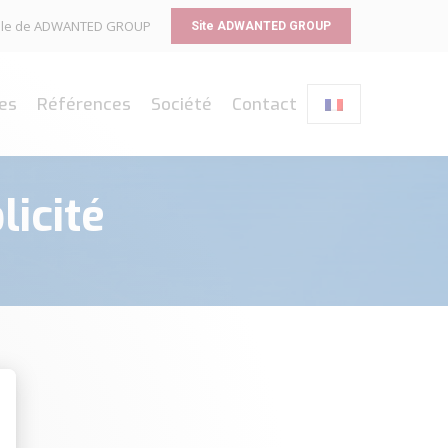
liale de ADWANTED GROUP
Site ADWANTED GROUP
es
Références
Société
Contact
licité
sonnalisez vos Options