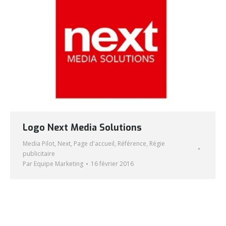
Logo Next Media Solutions
Media Pilot
,
Next
,
Page d'accueil
,
Référence
,
Régie
publicitaire
Par
Equipe Marketing
16 février 2016