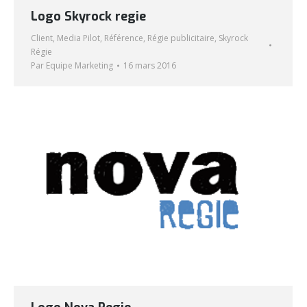
Logo Skyrock regie
Client
,
Media Pilot
,
Référence
,
Régie publicitaire
,
Skyrock
Régie
Par
Equipe Marketing
16 mars 2016