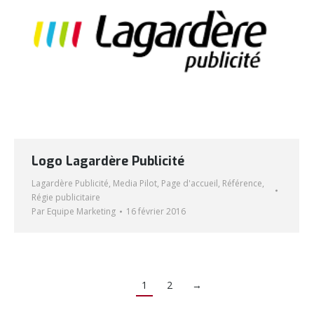
Logo Lagardère Publicité
Lagardère Publicité
,
Media Pilot
,
Page d'accueil
,
Référence
,
Régie publicitaire
Par
Equipe Marketing
16 février 2016
1
2
→