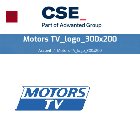
Motors TV_logo_300x200
Vous êtes ici :
Accueil
Motors TV_logo_300x200