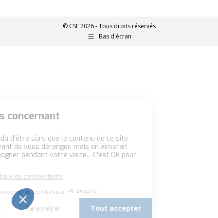
© CSE 2026 - Tous droits réservés
Bas d'écran
ations concernant
kies
 attendu d'être sûrs que le contenu de ce site
esse avant de vous déranger, mais on aimerait
accompagner pendant votre visite... C'est OK pour
tre politique de confidentialité
Consentements certifiés par
r
Paramétrer
Tout accepter