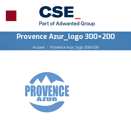
Provence Azur_logo 300×200
Vous êtes ici :
Accueil
Provence Azur_logo 300×200