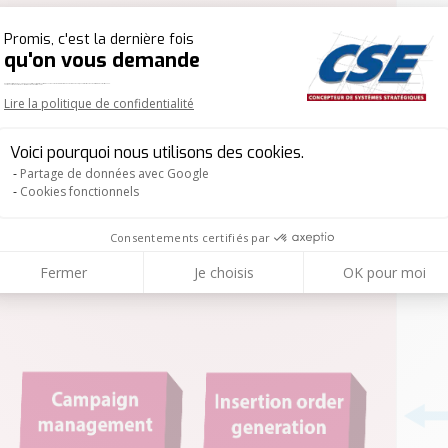
Promis, c'est la dernière fois
qu'on vous demande
Plateforme de Gestion du Consentement : Per
On est vraiment très content que le contenu de notre site vous intéresse. Mais comme vous n'avez pas encore fait votre choix en matière de cookies, on ne sait pas si vous nous autorisez à suivre votre visite ou non.
Vous pouvez même décider quels services vous nous autorisez à lancer.
Lire la politique de confidentialité
Axeptio consent
Voici pourquoi nous utilisons des cookies.
Partage de données avec Google
Cookies fonctionnels
Consentements certifiés par
Fermer
Je choisis
OK pour moi