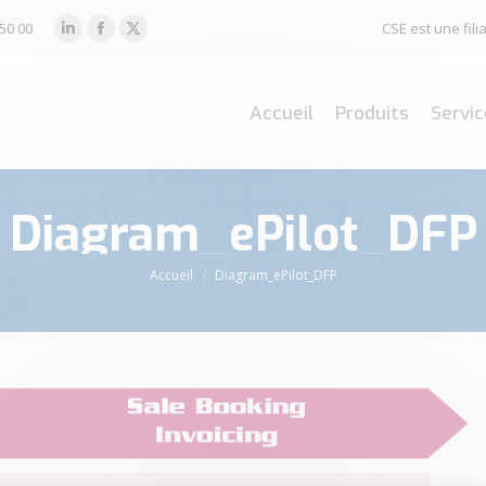
 50 00
CSE est une fi
LinkedIn
Facebook
X
page
page
page
opens
opens
opens
Accueil
Produits
Servic
in
in
in
new
new
new
window
window
window
Diagram_ePilot_DFP
Vous êtes ici :
Accueil
Diagram_ePilot_DFP