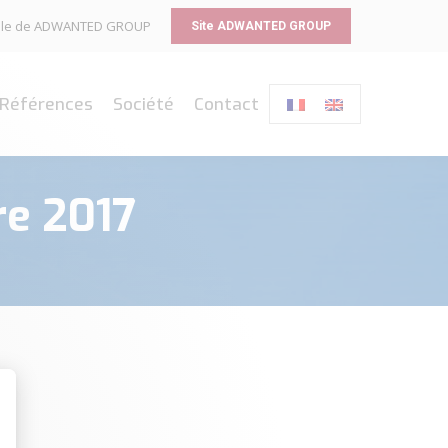
liale de ADWANTED GROUP
Site ADWANTED GROUP
Références
Société
Contact
e 2017
sonnalisez vos Options