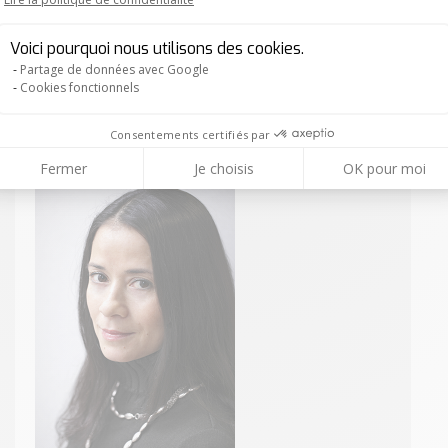
Axeptio consent
Voici pourquoi nous utilisons des cookies.
Jean-Marc LEONI
Partage de données avec Google
CEO
Cookies fonctionnels
E-
Linkedin
Consentements certifiés par
mail
Fermer
Je choisis
OK pour moi