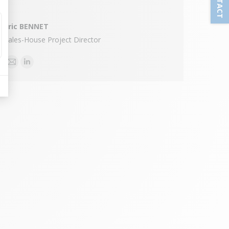
CONTACT
Eric BENNET
Sales-House Project Director
E-
Linkedin
mail