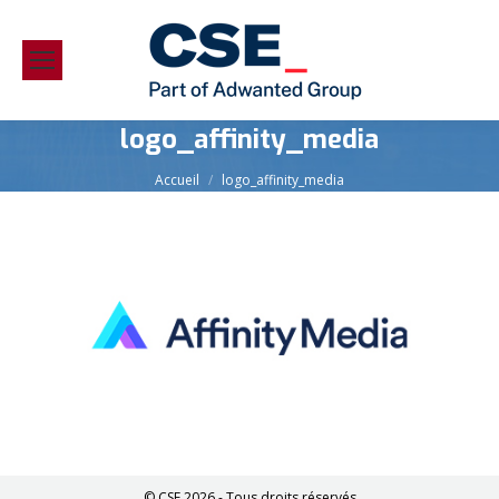
logo_affinity_media
Vous êtes ici :
Accueil
logo_affinity_media
© CSE 2026 - Tous droits réservés